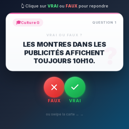
👆
Clique sur
VRAI
ou
FAUX
pour repondre
🎓
Culture G
QUESTION
1
VRAI OU FAUX ?
LES MONTRES DANS LES
?
PUBLICITÉS AFFICHENT
TOUJOURS 10H10.
FAUX
VRAI
ou swipe la carte ← →