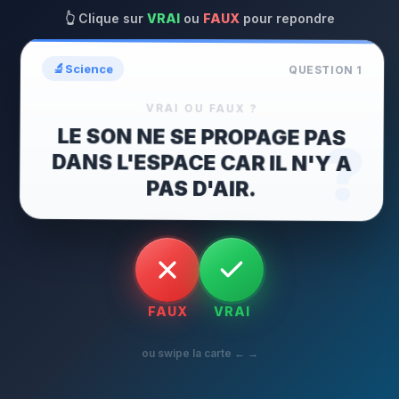
👆
Clique sur
VRAI
ou
FAUX
pour repondre
🔬
Science
QUESTION
1
VRAI OU FAUX ?
LE SON NE SE PROPAGE PAS
DANS L'ESPACE CAR IL N'Y A
?
PAS D'AIR.
FAUX
VRAI
ou swipe la carte ← →