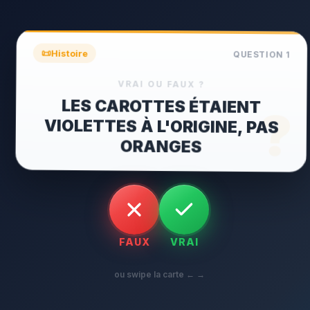
📜
Histoire
QUESTION
1
VRAI OU FAUX ?
LES CAROTTES ÉTAIENT
VIOLETTES À L'ORIGINE, PAS
?
ORANGES
FAUX
VRAI
ou swipe la carte ← →