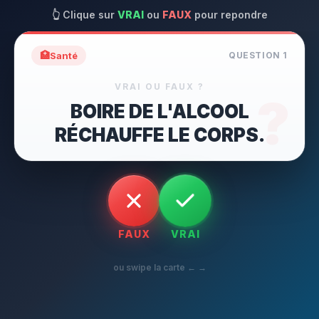
👆
Clique sur
VRAI
ou
FAUX
pour repondre
🏥
Santé
QUESTION
1
VRAI OU FAUX ?
?
BOIRE DE L'ALCOOL
RÉCHAUFFE LE CORPS.
FAUX
VRAI
ou swipe la carte ← →