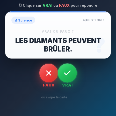
👆
Clique sur
VRAI
ou
FAUX
pour repondre
🔬
Science
QUESTION
1
VRAI OU FAUX ?
?
LES DIAMANTS PEUVENT
BRÛLER.
FAUX
VRAI
ou swipe la carte ← →