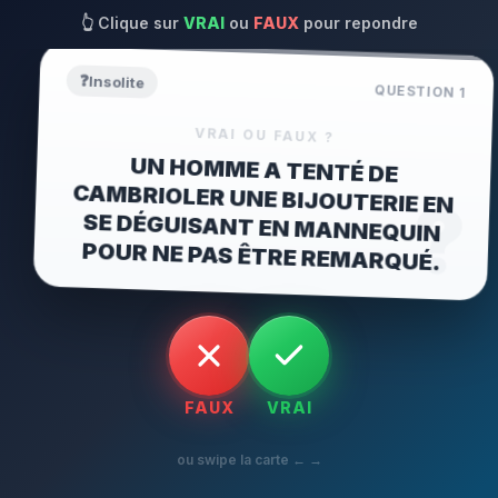
👆
Clique sur
VRAI
ou
FAUX
pour repondre
❓
Insolite
QUESTION
1
VRAI OU FAUX ?
UN HOMME A TENTÉ DE
CAMBRIOLER UNE BIJOUTERIE EN
SE DÉGUISANT EN MANNEQUIN
?
POUR NE PAS ÊTRE REMARQUÉ.
FAUX
VRAI
ou swipe la carte ← →