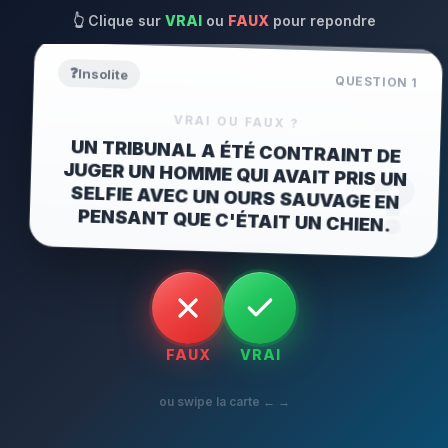
👆
Clique sur
VRAI
ou
FAUX
pour repondre
❓
Insolite
QUESTION
1
VRAI OU FAUX ?
UN TRIBUNAL A ÉTÉ CONTRAINT DE
JUGER UN HOMME QUI AVAIT PRIS UN
SELFIE AVEC UN OURS SAUVAGE EN
?
PENSANT QUE C'ÉTAIT UN CHIEN.
FAUX
VRAI
ou swipe la carte ← →